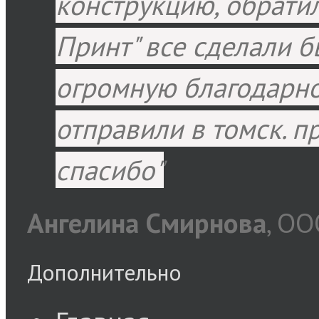
конструкцию, обрати
Принт" все сделали б
огромную благодарно
отправили в томск. п
спасибо
Ангелина Смирнова
,
ООО
Дополнительно