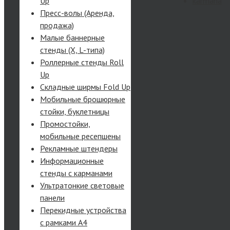
Up
Пресс-волы (Аренда,
продажа)
Малые баннерные
стенды (X, L-типа)
Роллерные стенды Roll
Up
Складные ширмы Fold Up
Мобильные брошюрные
стойки, буклетницы
Промостойки,
мобильные ресепшены
Рекламные штендеры
Информационные
стенды с карманами
Ультратонкие световые
панели
Перекидные устройства
с рамками А4