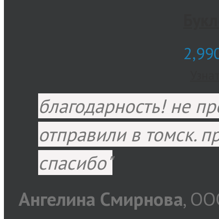
Букл
2,99
Узна
благодарность! не пр
отправили в томск. п
спасибо
Ангелина Смирнова
,
ООО