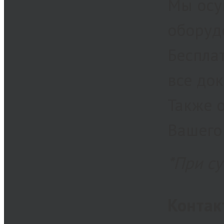
Мы осу
оборуд
Беспла
все док
Также 
Вашего
*При с
Контак