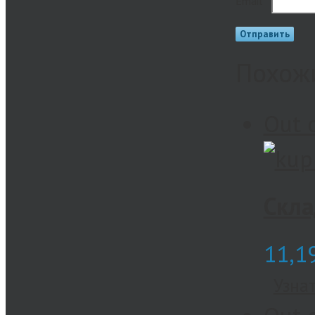
Email
*
Похож
Out 
Скла
11,1
Узна