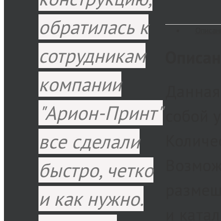
обратилась к
Описан
сотрудникам
Описан
компании
Данная
"Арион-Принт"
собой 
все сделали
Количес
Возмож
быстро, четко
размещ
и как нужно.
и ката