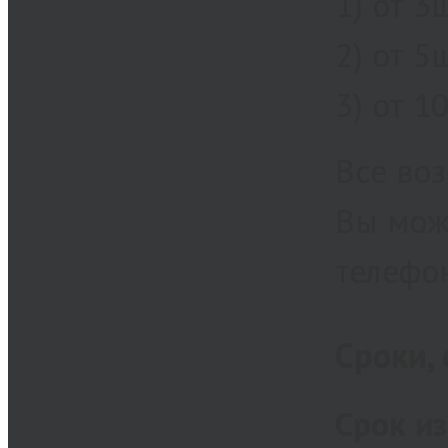
1) от 3
2) от 5
3) от 1
Все во
Вы мож
телефо
Сроки,
Срок и