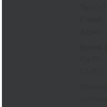
Тел.:
+7 
E-mail:
Адрес:
г
Время 
Пн-Пт —
Сб-Вс 
(Можно
догово