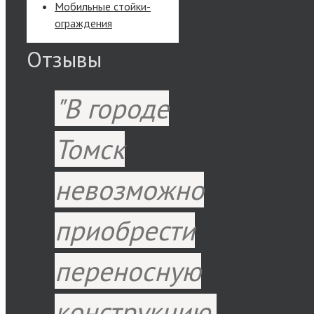
Мобильные стойки-
ограждения
Отзывы
В городе
Томск
невозможно
приобрести
переносную
конструкцию,