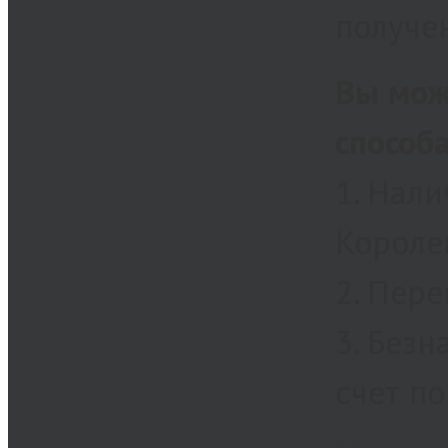
получе
Вы мож
способ
1. Нали
Королев
2. Пер
3. Без
счет по