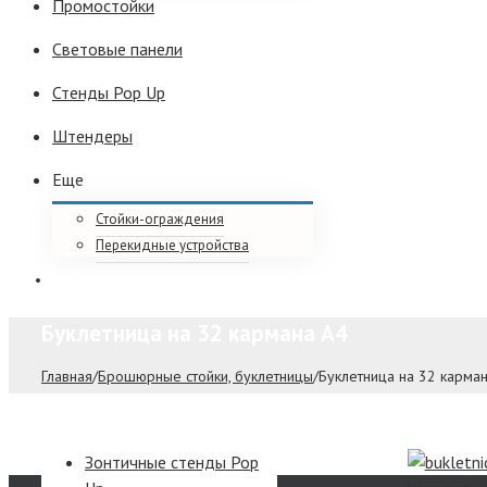
Промостойки
Световые панели
Стенды Pop Up
Штендеры
Еще
Стойки-ограждения
Перекидные устройства
Буклетница на 32 кармана А4
Главная
/
Брошюрные стойки, буклетницы
/
Буклетница на 32 карма
Зонтичные стенды Pop