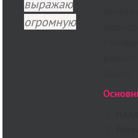
выражаю
печатн
огромную
меропр
стенда
рацион
задач.
Основн
Наде
Легк