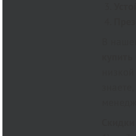
Усто
През
В наше
купить
низкой
знаете
менедж
Скидки 