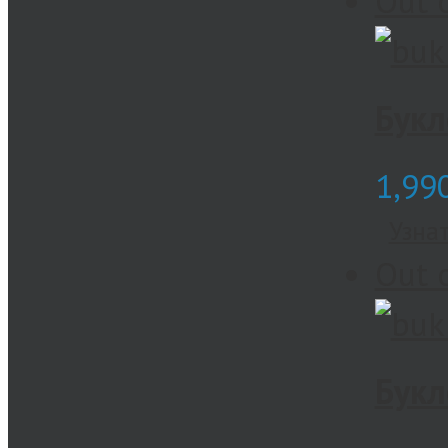
Out 
Букл
1,99
Узна
Out 
Букл