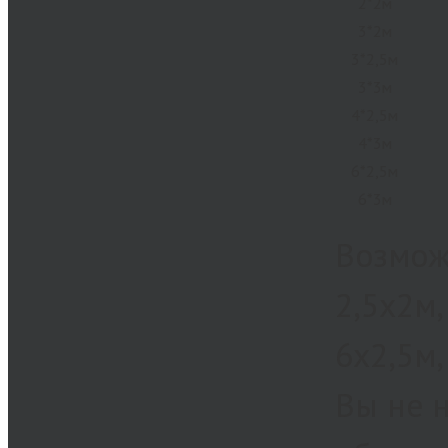
2*2м
3*2м
3*2,5м
3*3м
4*2,5м
4*3м
6*2,5м
6*3м
Возмож
2,5х2м,
6х2,5м,
Вы не 