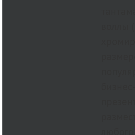
тантама
воллы (
хромир
размер
популя
бизнес-
презент
размес
любого