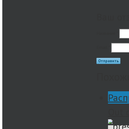
Ваш от
Название
*
Email
*
Похож
Расп
Out 