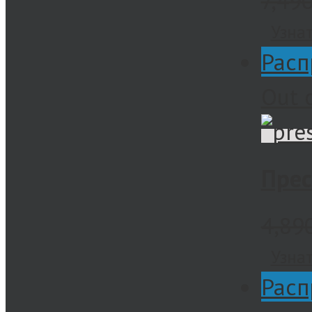
7,49
Узна
Расп
Out 
Прес
4,89
Узна
Расп