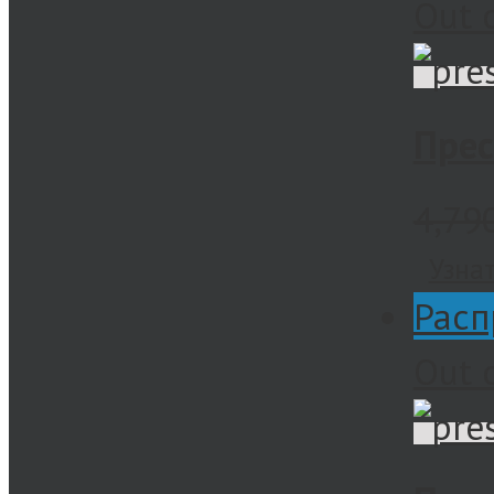
Out 
Прес
4,79
Узна
Расп
Out 