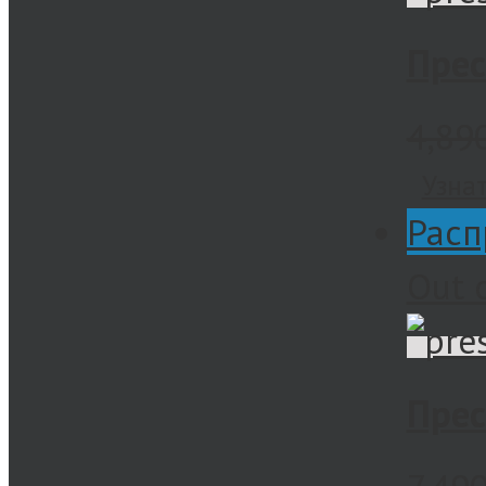
Прес
4,89
Узна
Расп
Out 
Прес