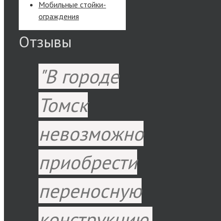
Мобильные стойки-
ограждения
Отзывы
В городе
Томск
невозможно
приобрести
переносную
конструкцию,