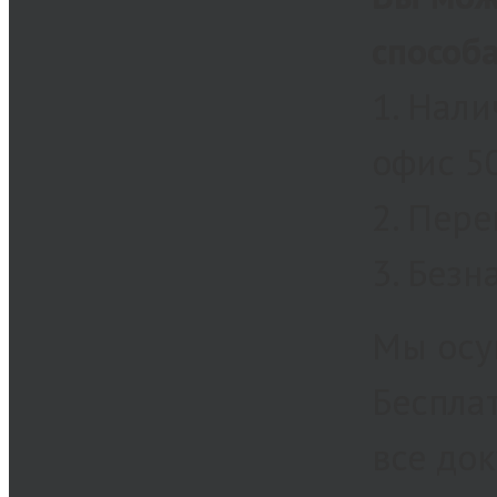
способ
1. Нали
офис 50
2. Пер
3. Безн
Мы осу
Беспла
все до