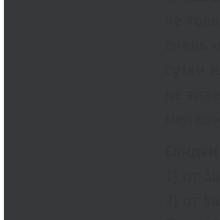
не тол
очень н
сутки и
не знае
менедж
Скидки
1) от 3
2) от 5