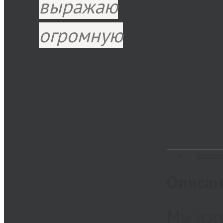
выражаю
огромную
Описан
Описан
Мы изго