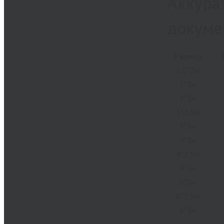
Аккура
докуме
Размер
1,5*2м
2*2м
3*2м
3*2,5м
3*3м
4*2м
4*2,5м
4*3м
6*2м
6*2,5м
6*3м