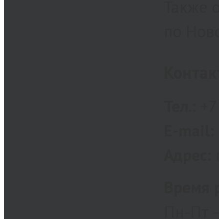
Также 
по Нов
Контак
Тел.:
+7 
E-mail:
Адрес:
г
Время 
Пн-Пт —