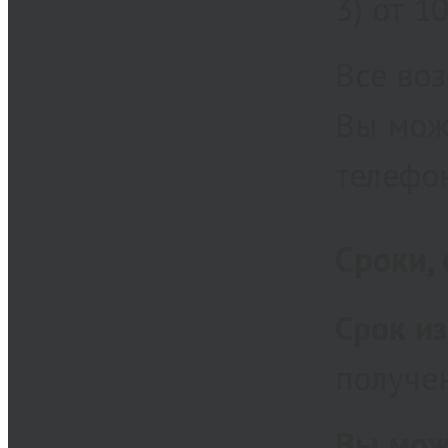
3) от 1
Все во
Вы мож
телефо
Сроки,
Срок и
получе
Вы мож