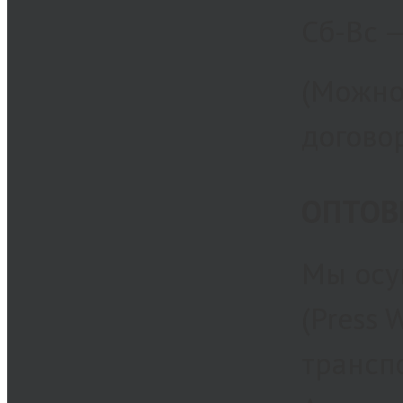
Сб-Вс 
(Можно
догово
ОПТОВЫ
Мы осу
(Press 
трансп