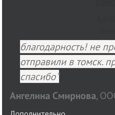
Прес
3,69
Узна
благодарность! не пр
отправили в томск. п
спасибо
Ангелина Смирнова
,
ООО
Дополнительно