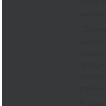
обязате
индиви
*Тантам
выреза
отверст
*Веддин
использ
столом
В наше