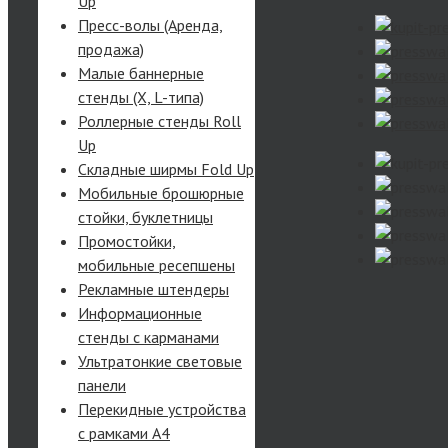
Up
Пресс-волы (Аренда,
продажа)
Малые баннерные
стенды (X, L-типа)
Роллерные стенды Roll
Up
Складные ширмы Fold Up
Мобильные брошюрные
стойки, буклетницы
Промостойки,
мобильные ресепшены
Рекламные штендеры
Информационные
стенды с карманами
Ультратонкие световые
панели
Перекидные устройства
с рамками А4