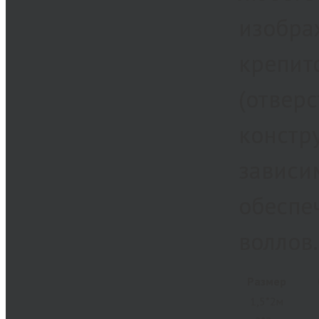
изобра
крепит
(отверс
констру
зависи
обеспе
воллов.
Размер
1,5*2м